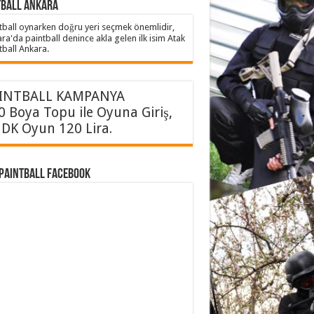
tball Ankara
tball oynarken doğru yeri seçmek önemlidir,
ra'da paintball denince akla gelen ilk isim Atak
tball Ankara.
INTBALL KAMPANYA
0 Boya Topu ile Oyuna Giriş,
 DK Oyun 120 Lira.
 PAINTBALL FACEBOOK