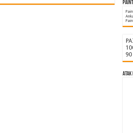
Pain
Pain
Anka
Pain
PA
10
90
ATAK