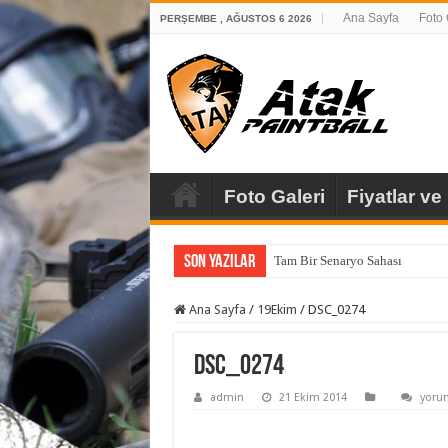
Ana Sayfa
Foto 
PERŞEMBE , AĞUSTOS 6 2026
Foto Galeri
Fiyatlar ve
Son Yazılar
Tam Bir Senaryo Sahası
Ana Sayfa
/
19Ekim
/
DSC_0274
DSC_0274
DSC_
admin
21 Ekim 2014
yorum
için