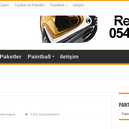
Galeri
Fiyatlar ve Paketler
Paintball
iletişim
 Paketler
Paintball
iletişim
Pain
Pain
0274
lar kapalı
1,252 Görüntüleme